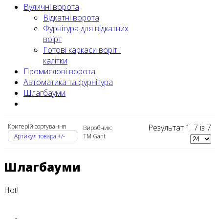
Вуличні ворота
Відкатні ворота
Фурнітура для відкатних
воірт
Готові каркаси воріт і
калітки
Промислові ворота
Автоматика та фурнітура
Шлагбауми
Критерій сортування
Результат 1. 7 із 7
Виробник:
Артикул товара +/-
ТМ Gant
Шлагбауми
Hot!