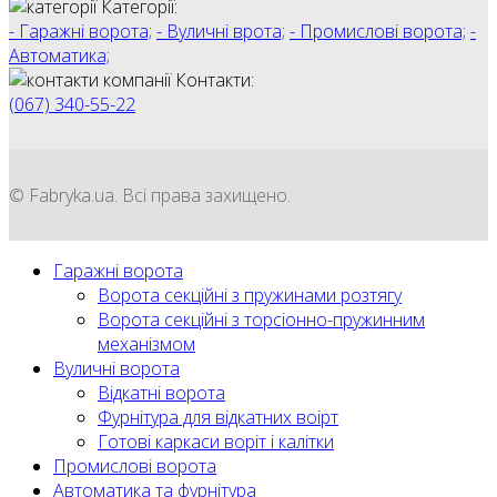
Категорії:
- Гаражні ворота;
- Вуличні врота;
- Промислові ворота;
-
Автоматика;
Контакти:
(067)
340-55-22
© Fabryka.ua. Всі права захищено.
Гаражні ворота
Ворота секційні з пружинами розтягу
Ворота секційні з торсіонно-пружинним
механізмом
Вуличні ворота
Відкатні ворота
Фурнітура для відкатних воірт
Готові каркаси воріт і калітки
Промислові ворота
Автоматика та фурнітура