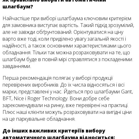
шлагбаум?
Найчастіше при виборі шлагбаума ключовим критерієм
для замовника виступає вартість. Такий підхід зрозумілий,
але не завжди обґрунтований. Орієнтуватися на ціну
варто вже тоді, коли приділено увагу загальній якості і
надійності, а також основними характеристиками цього
обладнання. Тільки так можна розраховувати на те, що
шлагбаум буде в повній мірі справлятися з покладеними
завданнями.
Перша рекомендація полягає у виборі продукції
перевірених виробників. До їх числа відносяться і всі
марки, представлені у нас. Йдеться про шлагбауми Gant,
BFT, Nice і Roger Technology. Вони добре себе
зарекомендували на ринку, вже перевірені на практиці.
Плюс наші клієнти можуть розраховувати на вигідні ціни
на це паркувальне обладнання.
До інших важливих критеріїв вибору
автоматичного шлагбаума відноситься: