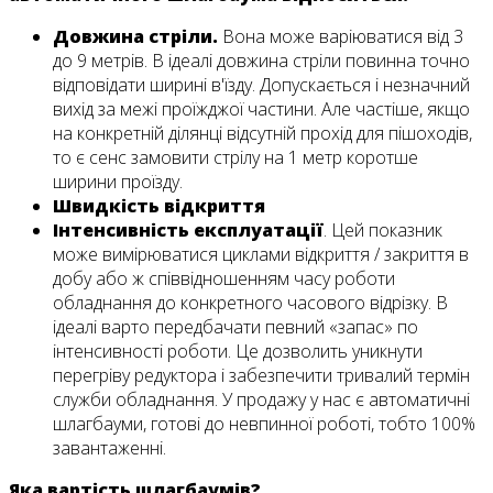
Довжина стріли.
Вона може варіюватися від 3
до 9 метрів. В ідеалі довжина стріли повинна точно
відповідати ширині в'їзду. Допускається і незначний
вихід за межі проїжджої частини. Але частіше, якщо
на конкретній ділянці відсутній прохід для пішоходів,
то є сенс замовити стрілу на 1 метр коротше
ширини проїзду.
Швидкість відкриття
Інтенсивність експлуатації
. Цей показник
може вимірюватися циклами відкриття / закриття в
добу або ж співвідношенням часу роботи
обладнання до конкретного часового відрізку. В
ідеалі варто передбачати певний «запас» по
інтенсивності роботи. Це дозволить уникнути
перегріву редуктора і забезпечити тривалий термін
служби обладнання. У продажу у нас є автоматичні
шлагбауми, готові до невпинної роботі, тобто 100%
завантаженні.
Яка вартість шлагбаумів?