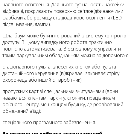
наявного освітлення. Для цього тут наносять наклейки-
відбивачі, покривають поверхню світловідбиваючими
фарбами або розміщують додаткове освітлення (LED-
підсвічування, лампи).
Шлагбаум може бути інтегрований в систему контролю
доступу. В цьому випадку його робота практично
повністю автоматизована. В основному ж управляти
таким паркувальним обладнанням можна за допомогою:
стаціонарного пульта, внесених кнопок або пульта
дистанційного керування (відкриває і закриває стрілу
охоронець або інший співробітник);
пропускних карт зі спеціальними зчитувачами (вони
надаються клієнтам паркінгу, стоянки, працівникам
офісного центру, мешканцям будинку, де реалізований
обмежений в'їзд);
спеціального програмного забезпечення.
Як правильно вибрати автоматичний