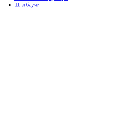
Шлагбауми