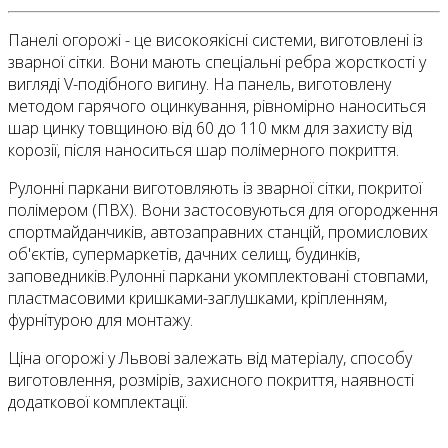
Панелі огорожі - це високоякісні системи, виготовлені із
зварної сітки. Вони мають спеціальні ребра жорсткості у
вигляді V-подібного вигину. На панель, виготовлену
методом гарячого оцинкування, рівномірно наноситься
шар цинку товщиною від 60 до 110 мкм для захисту від
корозії, після наноситься шар полімерного покриття.
Рулонні паркани виготовляють із зварної сітки, покритої
полімером (ПВХ). Вони застосовуються для огородження
спортмайданчиків, автозаправних станцій, промислових
об'єктів, супермаркетів, дачних селищ, будинків,
заповедників.Рулонні паркани укомплектовані стовпами,
пластмасовими кришками-заглушками, кріпленням,
фурнітурою для монтажу.
Ціна огорожі у Львові залежать від матеріалу, способу
виготовлення, розмірів, захисного покриття, наявності
додаткової комплектації.