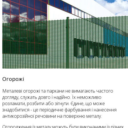
Огорожі
Металеві огорожі та паркани не вимагають частого
догляду, служать довго і надійно. Їх неможливо
розламати, розбити або зігнути. Єдине, що може
знадобитися - це періодичне фарбування і нанесення
антикорозійної речовини на поверхню металу.
Огородження із металу можуть бути виконаними із різних